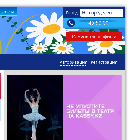
 кассы
Город
Не определен
46-50-00
Изменения в афише
Авторизация
Регистрация